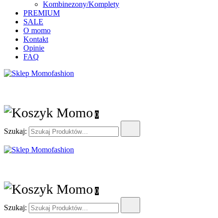
Kombinezony/Komplety
PREMIUM
SALE
O momo
Kontakt
Opinie
FAQ
Sklep Momofashion
– Gotowe stylizacje, unikatowe sukienki
0
Szukaj:
Sklep Momofashion
– Gotowe stylizacje, unikatowe sukienki
0
Szukaj: