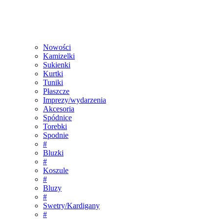
Nowości
Kamizelki
Sukienki
Kurtki
Tuniki
Płaszcze
Imprezy/wydarzenia
Akcesoria
Spódnice
Torebki
Spodnie
#
Bluzki
#
Koszule
#
Bluzy
#
Swetry/Kardigany
#