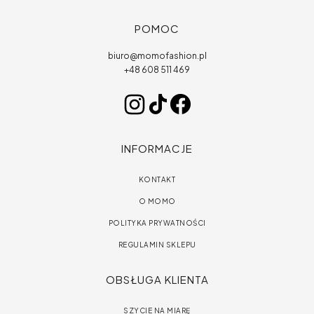
POMOC
biuro@momofashion.pl
+48 608 511 469
INSTAGRAM
TIKTOK
FACEBOOK
INFORMACJE
KONTAKT
O MOMO
POLITYKA PRYWATNOŚCI
REGULAMIN SKLEPU
OBSŁUGA KLIENTA
SZYCIE NA MIARĘ