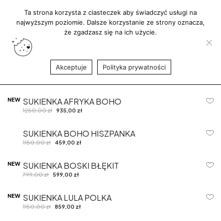
DARMOWA DOSTAWA
800 PLN/ KUP TERAZ
ZAPŁAĆ za 30
Ta strona korzysta z ciasteczek aby świadczyć usługi na
DNI
najwyższym poziomie. Dalsze korzystanie ze strony oznacza,
Przejdź
0
że zgadzasz się na ich użycie.
e stylizacje, unikatowe sukienki
Sklep Momofashion
do
treści
PROMOCJE
Akceptuje
Polityka prywatności
GEOMETRIC Z
-40%
399,00
zł
239,00
zł
NEW
SUKIENKA AFRYKA BOHO
-25%
1250,00
zł
935,00
zł
SUKIENKA BOHO HISZPANKA
-60%
1150,00
zł
459,00
zł
NEW
SUKIENKA BOSKI BŁĘKIT
-25%
799,00
zł
599,00
zł
NEW
SUKIENKA LULA POLKA
-25%
1150,00
zł
859,00
zł