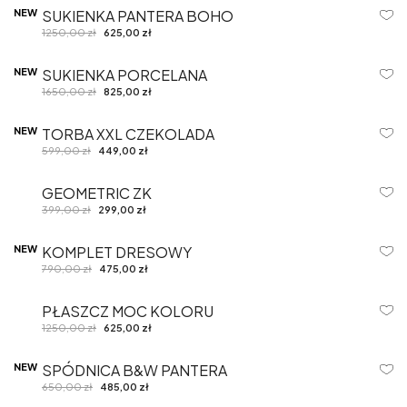
NEW
SUKIENKA PANTERA BOHO
-50%
1250,00
zł
625,00
zł
NEW
SUKIENKA PORCELANA
-50%
1650,00
zł
825,00
zł
NEW
TORBA XXL CZEKOLADA
-25%
599,00
zł
449,00
zł
GEOMETRIC ZK
-25%
399,00
zł
299,00
zł
NEW
KOMPLET DRESOWY
-40%
790,00
zł
475,00
zł
PŁASZCZ MOC KOLORU
-50%
1250,00
zł
625,00
zł
NEW
SPÓDNICA B&W PANTERA
-25%
650,00
zł
485,00
zł