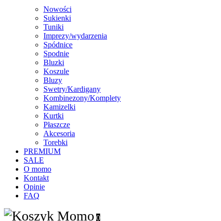
Nowości
Sukienki
Tuniki
Imprezy/wydarzenia
Spódnice
Spodnie
Bluzki
Koszule
Bluzy
Swetry/Kardigany
Kombinezony/Komplety
Kamizelki
Kurtki
Płaszcze
Akcesoria
Torebki
PREMIUM
SALE
O momo
Kontakt
Opinie
FAQ
0