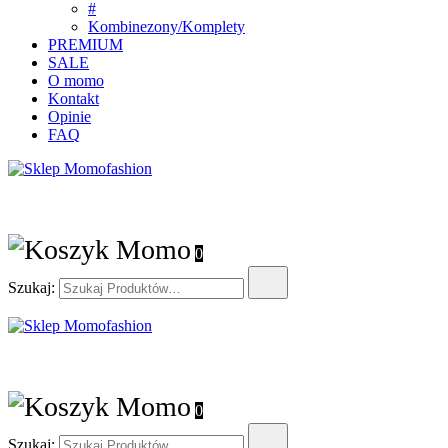
#
Kombinezony/Komplety
PREMIUM
SALE
O momo
Kontakt
Opinie
FAQ
Sklep Momofashion
– Gotowe stylizacje, unikatowe sukienki
0
Szukaj:
Sklep Momofashion
– Gotowe stylizacje, unikatowe sukienki
0
Szukaj: