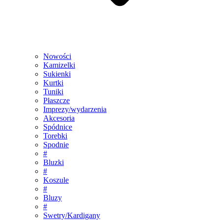
Nowości
Kamizelki
Sukienki
Kurtki
Tuniki
Płaszcze
Imprezy/wydarzenia
Akcesoria
Spódnice
Torebki
Spodnie
#
Bluzki
#
Koszule
#
Bluzy
#
Swetry/Kardigany