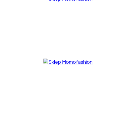
– Gotowe stylizacje, unikatowe sukienki
Sklep Momofashion
– Gotowe stylizacje, unikatowe sukienki
Sklep Momofashion